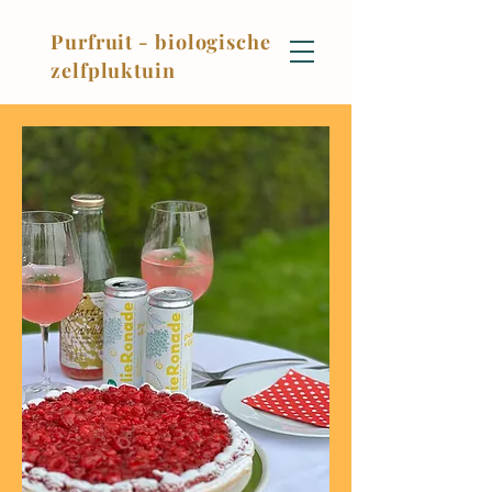
Purfruit - biologische
zelfpluktuin