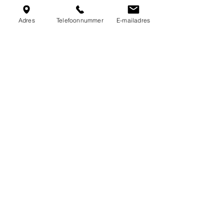
Adres
Telefoonnummer
E-mailadres
Adres:
Neerhoek 7
8720 Oeselgem
+32 - 9 - 388 37 74
info@purfruit.be
Wij zijn open vanaf 18 juni !
Dinsdag tem Zondag:
open van 13u-18u
gesloten op maandag !